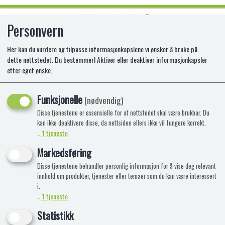
Personvern
0
Her kan du vurdere og tilpasse informasjonkapslene vi ønsker å bruke på
dette nettstedet. Du bestemmer! Aktiver eller deaktiver informasjonkapsler
etter eget ønske.
SLUSH PUPPIE DIP-N-LIK 47G
Funksjonelle
(nødvendig)
Disse tjenestene er essensielle for at nettstedet skal være brukbar. Du
kan ikke deaktivere disse, da nettsiden ellers ikke vil fungere korrekt.
↓
1
tjeneste
Markedsføring
Disse tjenestene behandler personlig informasjon for å vise deg relevant
innhold om produkter, tjenester eller temaer som du kan være interessert
i.
↓
1
tjeneste
Statistikk