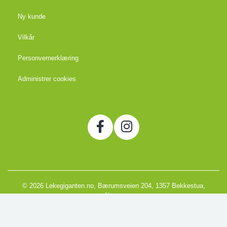
Ny kunde
Vilkår
Personvernerklæring
Administrer cookies
© 2026 Lekegiganten.no, Bærumsveien 204, 1357 Bekkestua,
Norge
Org. 988666866MVA
Powered by Proline