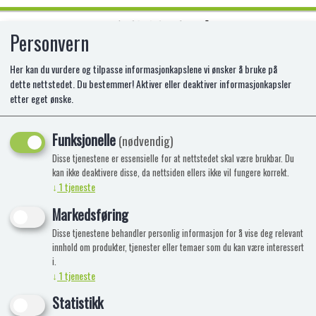
Personvern
0
Her kan du vurdere og tilpasse informasjonkapslene vi ønsker å bruke på
dette nettstedet. Du bestemmer! Aktiver eller deaktiver informasjonkapsler
etter eget ønske.
1:24 F1 2022 FERRARI F1-75
LECLERC MONZA
Funksjonelle
(nødvendig)
Disse tjenestene er essensielle for at nettstedet skal være brukbar. Du
kan ikke deaktivere disse, da nettsiden ellers ikke vil fungere korrekt.
↓
1
tjeneste
Markedsføring
Disse tjenestene behandler personlig informasjon for å vise deg relevant
innhold om produkter, tjenester eller temaer som du kan være interessert
i.
↓
1
tjeneste
Statistikk