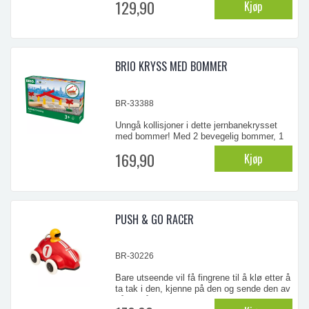
129,90
Kjøp
rødt betyr stopp, gult betyr vent og grønt
betyr ar du er klar for nye eventyr!
...
BRIO KRYSS MED BOMMER
BR-33388
Unngå kollisjoner i dette jernbanekrysset
med bommer! Med 2 bevegelig bommer, 1
rett skinne og 2 varselskilt. Lengde 108
169,90
Kjøp
mm. fra 3 år.
...
PUSH & GO RACER
BR-30226
Bare utseende vil få fingrene til å klø etter å
ta tak i den, kjenne på den og sende den av
gårde på gulvet hjemme. Trykk ned føreren