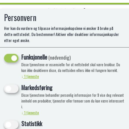
Personvern
0
Her kan du vurdere og tilpasse informasjonkapslene vi ønsker å bruke på
dette nettstedet. Du bestemmer! Aktiver eller deaktiver informasjonkapsler
etter eget ønske.
Treleker
Funksjonelle
(nødvendig)
Viser 47 produkter
Disse tjenestene er essensielle for at nettstedet skal være brukbar. Du
kan ikke deaktivere disse, da nettsiden ellers ikke vil fungere korrekt.
↓
1
tjeneste
Markedsføring
Disse tjenestene behandler personlig informasjon for å vise deg relevant
BRIO SKINNER RETT MINI 54MM/4
innhold om produkter, tjenester eller temaer som du kan være interessert
i.
↓
1
tjeneste
BR-33333
Statistikk
4 stk. i en pakke. Lengde 54 mm.