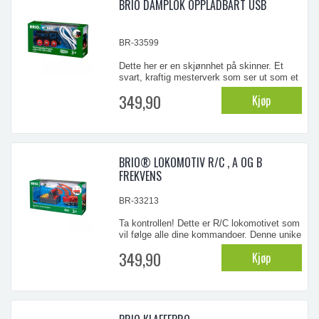
BRIO DAMPLOK OPPLADBART USB
BR-33599
Dette her er en skjønnhet på skinner. Et
svart, kraftig mesterverk som ser ut som et
klassisk damplokomotiv. En lampe i fronten
349,90
Kjøp
lyser opp og forteller alle at de må flytte seg
fra skinnegangen. Lett å lade med USB-
ledning. Du kan bruke datamaskin, mobil
eller nettbrett til oppladingen, uansett hv ...
BRIO® LOKOMOTIV R/C , A OG B
FREKVENS
BR-33213
Ta kontrollen! Dette er R/C lokomotivet som
vil følge alle dine kommandoer. Denne unike
kontrollen er enkel å bruke på revers og
349,90
Kjøp
stopp funksjonene så vel som to forskjellige
hastigheter. Trykk på knappene for lys og
lyd effekter. Lokomotivet kan også
kontrolleres med knappene på loket.