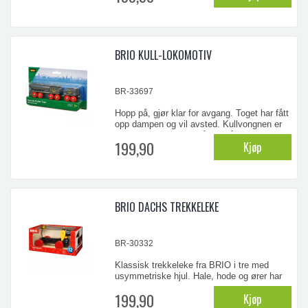
...
BRIO KULL-LOKOMOTIV
BR-33697
Hopp på, gjør klar for avgang. Toget har fått
opp dampen og vil avsted. Kullvongnen er
fylt opp og motoren står og går. Kan ikke
199,90
Kjøp
vente lenger, nå er det tid for
oppdagelsesferd! Fra 3 år.
...
BRIO DACHS TREKKELEKE
BR-30332
Klassisk trekkeleke fra BRIO i tre med
usymmetriske hjul. Hale, hode og ører har
en gyngende bevegelse. Lengde 20 cm. Fra
199,90
Kjøp
18 mndr.