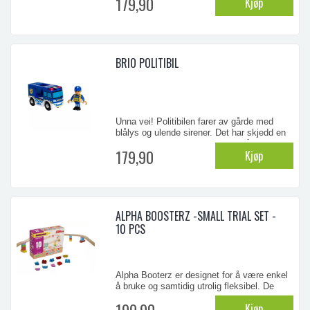
179,90
Kjøp
så drar bilen i vei! Trykk og kjør-racerbilen
tilbyr moro og underholdning som også
stimulerer aktivitetsbehov og finmotorikk.
...
BRIO POLITIBIL
Unna vei! Politibilen farer av gårde med
blålys og ulende sirener. Det har skjedd en
trafikkulykke, og politimannen må
179,90
Kjøp
omdirigere trafikken. Ikke noe tid for tyver
akkurat nå – men det kan raskt endre seg!
...
ALPHA BOOSTERZ -SMALL TRIAL SET -
10 PCS
Alpha Booterz er designet for å være enkel
å bruke og samtidig utrolig fleksibel. De
spesialdesignede sporkoblingene lar deg
199,90
Kjøp
koble sammen skinnene på utallige måter,