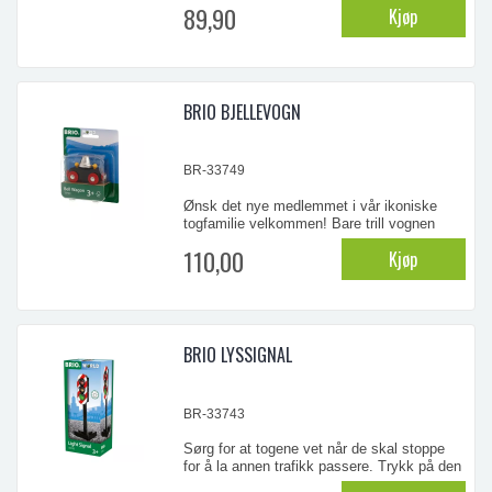
89,90
Kjøp
mm.
...
BRIO BJELLEVOGN
BR-33749
Ønsk det nye medlemmet i vår ikoniske
togfamilie velkommen! Bare trill vognen
frem og tilbake for å høre den klingende
110,00
Kjøp
lyden. Dette er en treleke som passer
perfekt til de klassiske BRIO-togene.
...
BRIO LYSSIGNAL
BR-33743
Sørg for at togene vet når de skal stoppe
for å la annen trafikk passere. Trykk på den
øverste knappen for å aktivere lyssignalet –