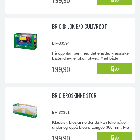
slik at du kan bygge komplekse og
detaljerte spor. Utforsk ulike ruter, kurver og
nivåer – bare fantasien setter grenser!
Small Basis ...
BRIO® LOK B/O GULT/RØDT
BR-33594
Få opp dampen med dette røde, klassiske
batteridrevne lokomotivet. Med både
forover- og revers-funksjon i tillegg til
199,90
Kjøp
lysende frontlykter blir dette en gøyal
følgesvenn på togbanen.
...
BRIO BROSKINNE STOR
BR-33351
Klassisk broskinne der du kan leke både
under og oppå broen. Lengde 360 mm. Fra
3 år.
199,90
Kjøp