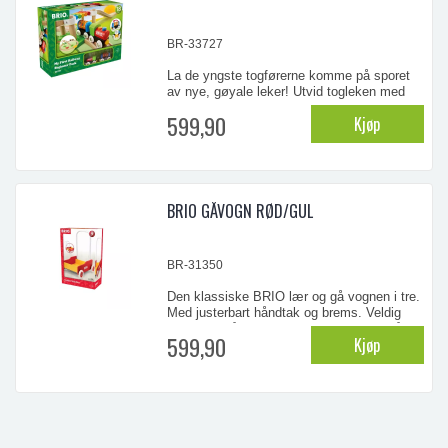
BR-33727
La de yngste togførerne komme på sporet
av nye, gøyale leker! Utvid togleken med
dette store startsettet. Kjør toget over eller
599,90
Kjøp
under den spennende, regnbuefargede
hengebroen og utforsk de ulike
kombinasjonene du kan bygge. Perfekt for
en nysgjerrig smårolling.
BRIO GÅVOGN RØD/GUL
...
BR-31350
Den klassiske BRIO lær og gå vognen i tre.
Med justerbart håndtak og brems. Veldig
praktisk til å frakte leker med for de små.
599,90
Kjøp
Str. 48x30x48 cm.
...