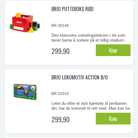
neste in ...
BRIO PUTTEBOKS RØD
BR-30148
Den klassiske sorteringsboksen i tre som
lærer barna å sortere på et tidlig stadium.
En flott treleke til smårollinger –
299,90
Kjøp
sorteringsboksen øver opp barnas hånd-
øye-koordinasjon, konsentrasjonsevne og
minne. Med denne treleken, kan barna
utforske forskjellige tredimensjonale former,
som kommer i fl ...
BRIO LOKOMOTIV ACTION B/O
BR-33319
Leter du etter et nytt kjøretøy til jernbanen
din, har du kommet til rett sted. Man kan ha
mye moro med dette batteridrevne togsettet
299,90
Kjøp
med en bevegelig kullvogn, roterende
sementblander og lysende frontlykter på
lokomotivet.