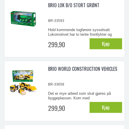
BRIO LOK B/O STORT GRØNT
BR-33593
Hold kommende togførere sysselsatt.
Lokomotivet har to tente frontlykter og
manuelt betjente knapper for "full fart
299,90
Kjøp
forover", revers og den umiskjennelige "tøff-
tøff"-lyden. En bryter på toppen gir mulighet
til frihjulsbevegelse uten batterifunksjon.
...
BRIO WORLD CONSTRUCTION VEHICLES
BR-33658
Det er mye arbeid som skal gjøres på
byggeplassen. Kom med
anleggsmaskinene! Dette BRIO World-
299,90
Kjøp
kjøretøysettet inneholder en lastebil, en
dampveivalser og en laster med tippevogn –
alle med detaljer i naturlig tre. Det er også
en stor haug med betong som skal flyttes
på med lekekjøretøyene. Denne r ...