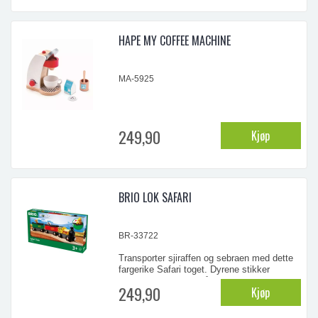
...
HAPE MY COFFEE MACHINE
MA-5925
249,90
Kjøp
BRIO LOK SAFARI
BR-33722
Transporter sjiraffen og sebraen med dette
fargerike Safari toget. Dyrene stikker
hodene opp og ned når man trekker taket til
249,90
Kjøp
side. Dyrene er fastmontert og kan ikke
fjernes.