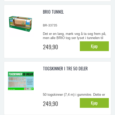
...
BRIO TUNNEL
BR-33735
Det er en lang, mørk veg å ta seg frem på,
men alle BRIO tog ser lyset i tunnelen til
sist. Denne tunnelen gjør togeventyret enda
249,90
Kjøp
mer spennende! Alle detaljer i tre kommer
fra FSC-sertifisert tre.
...
TOGSKINNER I TRE 50 DELER
50 togskinner (7,4 m) i gummitre. Dette er
billig!
249,90
Kjøp