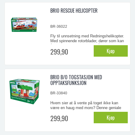
...
BRIO RESCUE HELICOPTER
BR-36022
Fly til unnsetning med Redningshelikopter.
Med spinnende rotorblader, dører som kan
åpnes foran og bak og en båre til den
299,90
Kjøp
sårede personen, er helikopteret og piloten
klar for farlige utrykninger og henting av
pasienter. Hjelp den sårede figuren opp på
båren og last den inn bak i helikopteret før
...
BRIO B/O TOGSTASJON MED
OPPTAKSFUNKSJON
BR-33840
Hvem sier at å vente på toget ikke kan
være en haug med moro? Denne geniale
lille togstasjonen er en ny versjon av BRIOs
299,90
Kjøp
superpopulære Record & Play-funksjon.
Trykk på én knapp og snakk, trykk på den
andre for å høre hva du nettopp har spilt
inn. "Testing, testing! Hvem vil annonsere