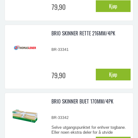
79,90
Kjøp
...
BRIO SKINNER RETTE 216MM/4PK
BR-33341
79,90
Kjøp
BRIO SKINNER BUET 170MM/4PK
BR-33342
Selve utgangspunktet for enhver togbane.
Eller noen ekstra deler for å utvide
systemet ditt. 4 stk. i pakke. Lengde 170