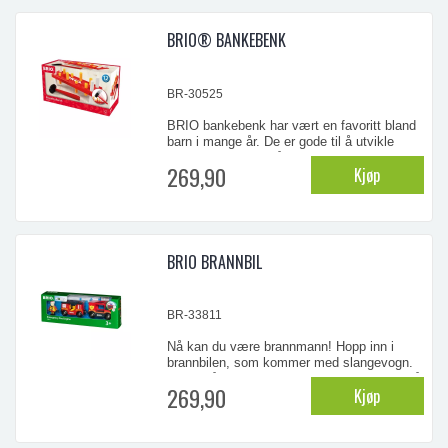
Lakkert med miljølakk. Inneholder kort
sving, lang sving , kort langside, lang
BRIO® BANKEBENK
langside og rette skinner for
sammenbygging. Settet inneholder
tilsammen 7,4 meter med skinner.
BR-30525
BRIO bankebenk har vært en favoritt bland
(Kompartibel med de fleste andre i samme
barn i mange år. De er gode til å utvikle
design)
motorikken, lære hånd-øye-koordinasjonen
269,90
Kjøp
og bedre konsentrasjonen. Denne klassiske
treleken kommer i en flott rødfarge med
matchende klubbe med rødt håndtak og
...
plugger i lyse farger. Og når de små har
slått og ban ...
BRIO BRANNBIL
BR-33811
Nå kan du være brannmann! Hopp inn i
brannbilen, som kommer med slangevogn.
Trykk på knappen for sirener og lys. Husk å
269,90
Kjøp
sette opp varselsskiltet når du er på
ulykkesstedet.