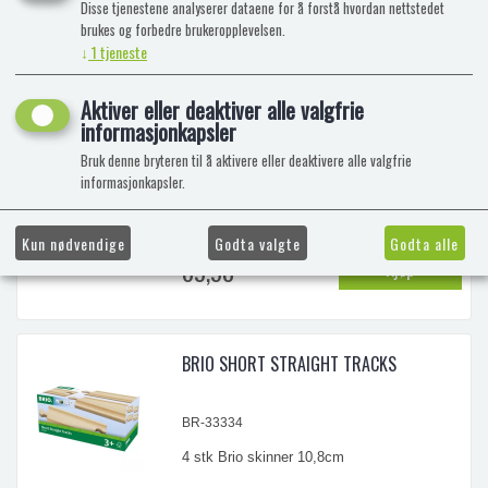
Disse tjenestene analyserer dataene for å forstå hvordan nettstedet
69,90
Kjøp
...
brukes og forbedre brukeropplevelsen.
↓
1
tjeneste
Aktiver eller deaktiver alle valgfrie
BRIO SKINNER RETT 144MM/4PK
informasjonkapsler
Bruk denne bryteren til å aktivere eller deaktivere alle valgfrie
informasjonkapsler.
BR-33335
Selve utgangspunktet for enhver togbane.
Eller noen ekstra deler for å utvide
Kun nødvendige
Godta valgte
Godta alle
systemet ditt. 4 stk. i pakke. Lengde 144
69,90
Kjøp
mm.
...
BRIO SHORT STRAIGHT TRACKS
BR-33334
4 stk Brio skinner 10,8cm