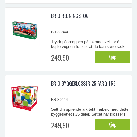
...
BRIO REDNINGSTOG
BR-33844
Trykk på knappen på lokomotivet for å
kople vognen fra slik at du kan kjøre raskt
av gårde. Kjør nær brannen og bruk den
249,90
Kjøp
uttrekkbare brannslangen. Tankvognen
sørger for at du har nok vann.
...
BRIO BYGGEKLOSSER 25 FARG TRE
BR-30114
Sett din spirende arkitekt i arbeid med dette
byggesettet i 25 deler. Settet har klosser i
syv ulike former og flere farger. Bygg høyt,
249,90
Kjøp
bygg bredt, bygg slik du ønsker.