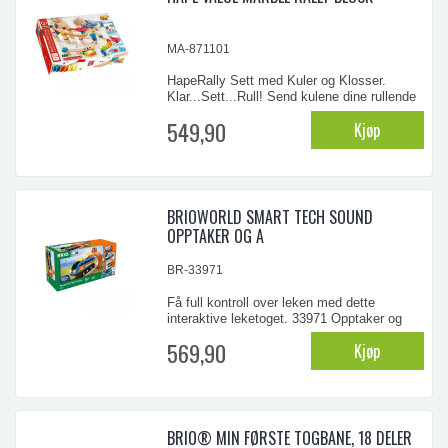
MA-871101
HapeRally Sett med Kuler og Klosser.
Klar...Sett...Rull! Send kulene dine rullende
nedover dette racingsettet som har klosser,
549,90
Kjøp
baner, klinkekuler og alt du trenger for å
lage denne morsomme banen. Denne
spennende 81-delers racerbanen i tre for
barn fra tre år og oppover uten fast
montering gir ut ...
BRIOWORLD SMART TECH SOUND
OPPTAKER OG A
BR-33971
Få full kontroll over leken med dette
interaktive leketoget. 33971 Opptaker og
avspiller-lokomotiv er et batteridrevet tog
569,90
Kjøp
som er full av leken teknologi og kraftig nok
til å håndtere selv den tyngste lasten. Trykk
på den røde knappen øverst på lokomotivet
for å ta opp dine egne lyder og hør dem ...
BRIO® MIN FØRSTE TOGBANE, 18 DELER