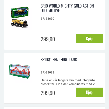
...
BRIO WORLD MIGHTY GOLD ACTION
LOCOMOTIVE
BR-33630
299,90
Kjøp
Brio batteridrevet lokomotiv med lyd og lys.
Alder: fra 3 år
Farge: gull
BRIO® HENGEBRO LANG
Batteri: 2 x AAA (ikke inkludert)
BR-33683
Dette er vår lengste bro med integrerte
...
brostøtter. Hvis det kombineres med 2
ekstra stigende skinner kan det bli to
299,90
Kjøp
mindre broer. Total lengde 1134 mm. Fra 3
år.
...