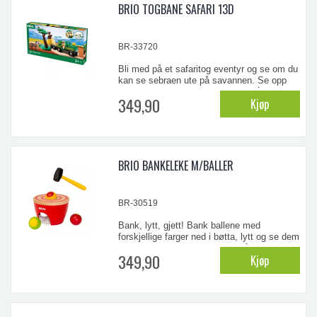
BRIO TOGBANE SAFARI 13D
BR-33720
Bli med på et safaritog eventyr og se om du
kan se sebraen ute på savannen. Se opp
for den rampete apen som elsker å stjele
349,90
Kjøp
den magnetiske matlasten fra toget når du
kjører forbi!
...
BRIO BANKELEKE M/BALLER
BR-30519
Bank, lytt, gjett! Bank ballene med
forskjellige farger ned i bøtta, lytt og se dem
rulle tilfeldig ut gjennom de tre åpningene.
349,90
Kjøp
Prøv å fange dem! Og så gjør vi det om og
om igjen!
...