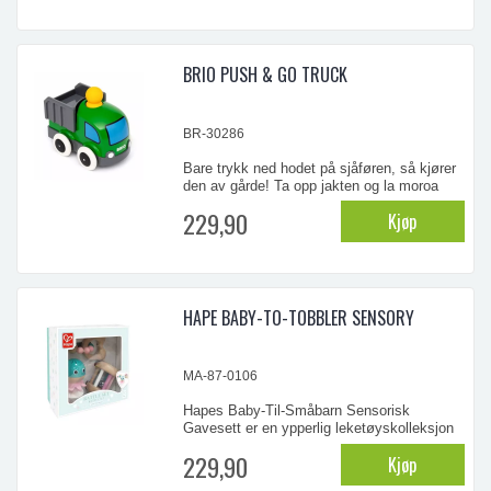
BRIO PUSH & GO TRUCK
BR-30286
Bare trykk ned hodet på sjåføren, så kjører
den av gårde! Ta opp jakten og la moroa
begynne igjen.
229,90
Kjøp
Alder: 12mnd
...
HAPE BABY-TO-TOBBLER SENSORY
MA-87-0106
Hapes Baby-Til-Småbarn Sensorisk
Gavesett er en ypperlig leketøyskolleksjon
som inkluderer en rangle, en rullende rangle
229,90
Kjøp
og bite for å hjelpe små i hvert stadium av
deres utvikling. Babyer kan lindre smerten