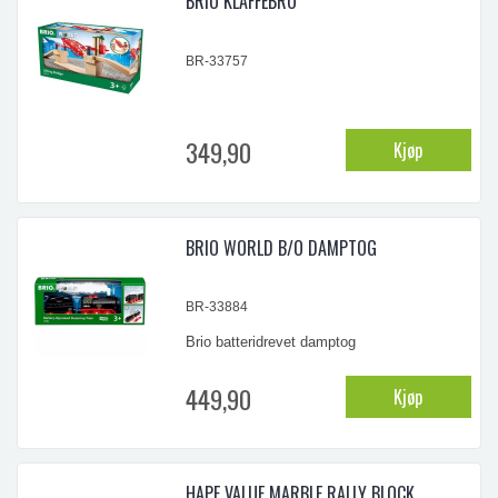
BRIO KLAFFEBRO
...
BR-33757
349,90
Kjøp
BRIO WORLD B/O DAMPTOG
BR-33884
Brio batteridrevet damptog
449,90
Kjøp
...
HAPE VALUE MARBLE RALLY BLOCK