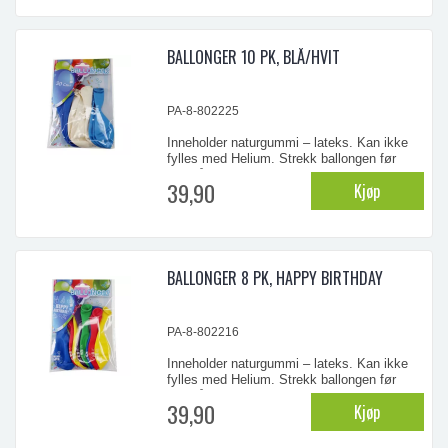
Ballongene bør blåses opp av voksne.
Ødelagte ballonger bør straks fjernes.
BALLONGER 10 PK, BLÅ/HVIT
...
PA-8-802225
Inneholder naturgummi – lateks. Kan ikke
fylles med Helium. Strekk ballongen før
oppblåsning. ADVARSEL! - Ikke for barn
39,90
Kjøp
under 8 år. Små barn kan kveles av
uoppblåste ballonger eller biter av ballonger.
Ballongene bør blåses opp av voksne.
Ødelagte ballonger bør straks fjernes.
BALLONGER 8 PK, HAPPY BIRTHDAY
...
PA-8-802216
Inneholder naturgummi – lateks. Kan ikke
fylles med Helium. Strekk ballongen før
oppblåsning. ADVARSEL! - Ikke for barn
39,90
Kjøp
under 8 år. Små barn kan kveles av
uoppblåste ballonger eller biter av ballonger.
Ballongene bør blåses opp av voksne.