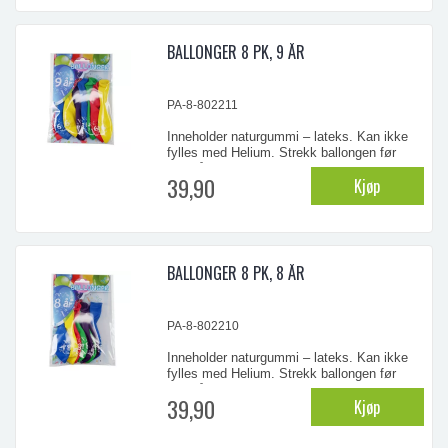
Ødelagte ballonger bør straks fjernes.
BALLONGER 8 PK, 9 ÅR
...
PA-8-802211
Inneholder naturgummi – lateks. Kan ikke
fylles med Helium. Strekk ballongen før
oppblåsning. ADVARSEL! - Ikke for barn
39,90
Kjøp
under 8 år. Små barn kan kveles av
uoppblåste ballonger eller biter av ballonger.
Ballongene bør blåses opp av voksne.
Ødelagte ballonger bør straks fjernes.
BALLONGER 8 PK, 8 ÅR
...
PA-8-802210
Inneholder naturgummi – lateks. Kan ikke
fylles med Helium. Strekk ballongen før
oppblåsning. ADVARSEL! - Ikke for barn
39,90
Kjøp
under 8 år. Små barn kan kveles av
uoppblåste ballonger eller biter av ballonger.
Ballongene bør blåses opp av voksne.