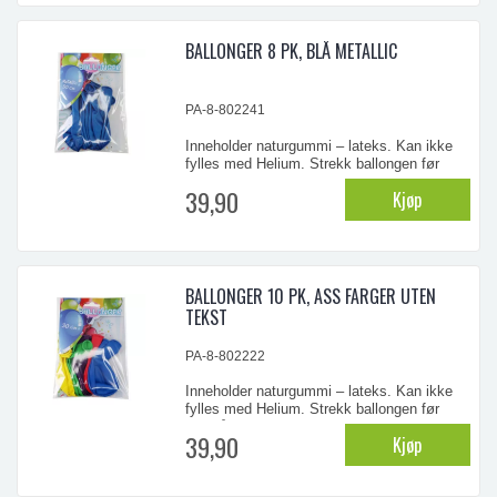
Ødelagte ballonger bør straks fjernes.
BALLONGER 8 PK, BLÅ METALLIC
...
PA-8-802241
Inneholder naturgummi – lateks. Kan ikke
fylles med Helium. Strekk ballongen før
oppblåsning. ADVARSEL! - Ikke for barn
39,90
Kjøp
under 8 år. Små barn kan kveles av
uoppblåste ballonger eller biter av ballonger.
Ballongene bør blåses opp av voksne.
Ødelagte ballonger bør straks fjernes.
BALLONGER 10 PK, ASS FARGER UTEN
...
TEKST
PA-8-802222
Inneholder naturgummi – lateks. Kan ikke
fylles med Helium. Strekk ballongen før
oppblåsning. ADVARSEL! - Ikke for barn
39,90
Kjøp
under 8 år. Små barn kan kveles av
uoppblåste ballonger eller biter av ballonger.
Ballongene bør blåses opp av voksne.