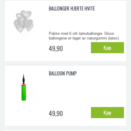
BALLONGER HJERTE HVITE
...
Pakke med 6 stk latexballonger. Disse
ballongene er laget av naturgummi (latex)
og er biologisk nedbrytbare
49,90
Kjøp
...
BALLOON PUMP
49,90
Kjøp