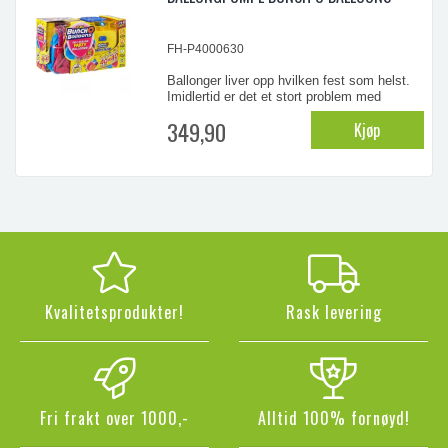
FH-P4000630
Ballonger liver opp hvilken fest som helst.
Imidlertid er det et stort problem med
ballonger. Vi snakker selvfølgelig om hvor
349,90
Kjøp
vanskelig og kjedelig det kan være å blåse
opp og knyte alle ballongene. Nå kan du
endelig glede deg over festlige ballonger,
men slippe unna den kjedelige jobben med
å bl ...
Kvalitetsprodukter!
Rask levering
Fri frakt over 1000,-
Alltid 100% fornøyd!