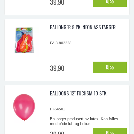
39,90
Kjøp
BALLONGER 8 PK, NEON ASS FARGER
PA-8-802228
39,90
Kjøp
BALLOONS 12" FUCHSIA 10 STK
HI-64501
Ballonger produsert av latex. Kan fylles
med både luft og helium. ...
39,90
Kjøp