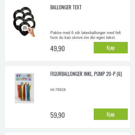
BALLONGER TEXT
Pakke med 6 stk latexballonger med felt
hvor du kan skrive inn din egen tekst.
Størrelse ca 30 cm. Disse ballongene er
49,90
Kjøp
laget av naturgummi (latex) og er biologisk
nedbrytbare
...
FIGURBALLONGER INKL. PUMP 20-P (6)
HI-79928
59,90
Kjøp