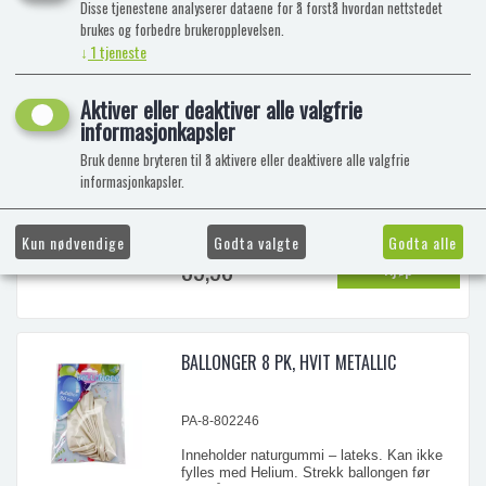
Disse tjenestene analyserer dataene for å forstå hvordan nettstedet
39,90
Kjøp
brukes og forbedre brukeropplevelsen.
↓
1
tjeneste
Aktiver eller deaktiver alle valgfrie
BALLONGER 8 PK, LYS ROSA METALLIC
informasjonkapsler
Bruk denne bryteren til å aktivere eller deaktivere alle valgfrie
informasjonkapsler.
PA-8-802242
Inneholder naturgummi – lateks. Kan ikke
fylles med Helium. Strekk ballongen før
Kun nødvendige
Godta valgte
Godta alle
oppblåsning. ADVARSEL! - Ikke for barn
39,90
Kjøp
under 8 år. Små barn kan kveles av
uoppblåste ballonger eller biter av ballonger.
Ballongene bør blåses opp av voksne.
Ødelagte ballonger bør straks fjernes.
BALLONGER 8 PK, HVIT METALLIC
...
PA-8-802246
Inneholder naturgummi – lateks. Kan ikke
fylles med Helium. Strekk ballongen før