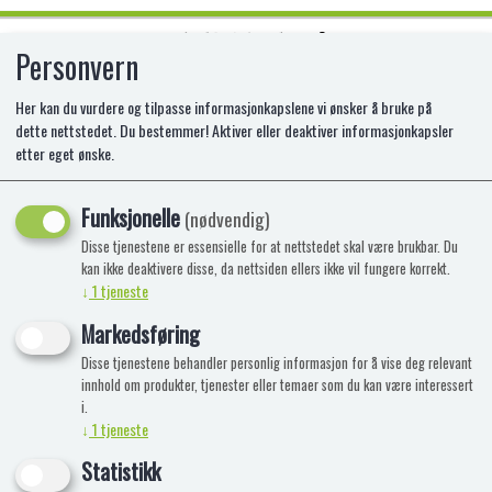
Personvern
0
Her kan du vurdere og tilpasse informasjonkapslene vi ønsker å bruke på
dette nettstedet. Du bestemmer! Aktiver eller deaktiver informasjonkapsler
etter eget ønske.
Ballonger
Funksjonelle
(nødvendig)
Viser 44 produkter
Disse tjenestene er essensielle for at nettstedet skal være brukbar. Du
kan ikke deaktivere disse, da nettsiden ellers ikke vil fungere korrekt.
↓
1
tjeneste
Markedsføring
Disse tjenestene behandler personlig informasjon for å vise deg relevant
BALLONGER 8 PK, GRATULERER
innhold om produkter, tjenester eller temaer som du kan være interessert
i.
↓
1
tjeneste
PA-8-802213
Statistikk