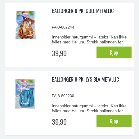
BALLONGER 8 PK, GULL METALLIC
...
PA-8-802244
Inneholder naturgummi – lateks. Kan ikke
fylles med Helium. Strekk ballongen før
oppblåsning. ADVARSEL! - Ikke for barn
39,90
Kjøp
under 8 år. Små barn kan kveles av
uoppblåste ballonger eller biter av ballonger.
Ballongene bør blåses opp av voksne.
Ødelagte ballonger bør straks fjernes.
BALLONGER 8 PK, LYS BLÅ METALLIC
...
PA-8-802230
Inneholder naturgummi – lateks. Kan ikke
fylles med Helium. Strekk ballongen før
oppblåsning. ADVARSEL! - Ikke for barn
39,90
Kjøp
under 8 år. Små barn kan kveles av
uoppblåste ballonger eller biter av ballonger.
Ballongene bør blåses opp av voksne.
Ødelagte ballonger bør straks fjernes