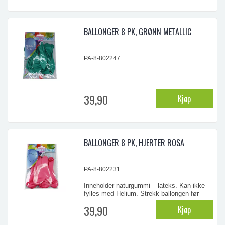
BALLONGER 8 PK, GRØNN METALLIC
PA-8-802247
39,90
Kjøp
BALLONGER 8 PK, HJERTER ROSA
PA-8-802231
Inneholder naturgummi – lateks. Kan ikke
fylles med Helium. Strekk ballongen før
oppblåsning. ADVARSEL! - Ikke for barn
39,90
Kjøp
under 8 år. Små barn kan kveles av
uoppblåste ballonger eller biter av ballonger.