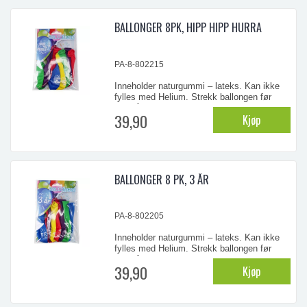
Ødelagte ballonger bør straks fjernes
BALLONGER 8PK, HIPP HIPP HURRA
...
PA-8-802215
Inneholder naturgummi – lateks. Kan ikke
fylles med Helium. Strekk ballongen før
oppblåsning. ADVARSEL! - Ikke for barn
39,90
Kjøp
under 8 år. Små barn kan kveles av
uoppblåste ballonger eller biter av ballonger.
Ballongene bør blåses opp av voksne.
Ødelagte ballonger bør straks fjernes
BALLONGER 8 PK, 3 ÅR
...
PA-8-802205
Inneholder naturgummi – lateks. Kan ikke
fylles med Helium. Strekk ballongen før
oppblåsning. ADVARSEL! - Ikke for barn
39,90
Kjøp
under 8 år. Små barn kan kveles av
uoppblåste ballonger eller biter av ballonger.
Ballongene bør blåses opp av voksne.
Ødelagte ballonger bør straks fjernes