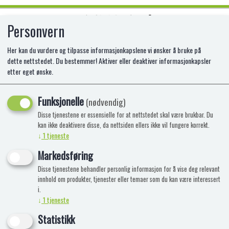
Personvern
0
Her kan du vurdere og tilpasse informasjonkapslene vi ønsker å bruke på
dette nettstedet. Du bestemmer! Aktiver eller deaktiver informasjonkapsler
etter eget ønske.
TOP CLASS 2024 POCKET TIN
Funksjonelle
(nødvendig)
Ytterligere nedsatt
Disse tjenestene er essensielle for at nettstedet skal være brukbar. Du
kan ikke deaktivere disse, da nettsiden ellers ikke vil fungere korrekt.
↓
1
tjeneste
Markedsføring
Disse tjenestene behandler personlig informasjon for å vise deg relevant
innhold om produkter, tjenester eller temaer som du kan være interessert
i.
↓
1
tjeneste
Statistikk