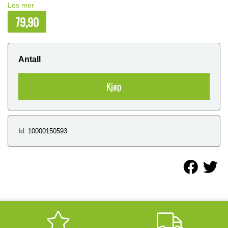
Les mer
79,90
NOK
Antall
Kjøp
Id: 10000150593