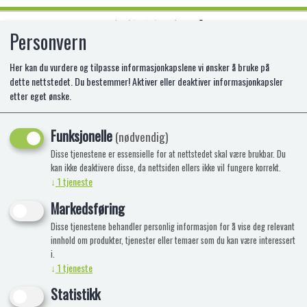
Personvern
0
Her kan du vurdere og tilpasse informasjonkapslene vi ønsker å bruke på
dette nettstedet. Du bestemmer! Aktiver eller deaktiver informasjonkapsler
etter eget ønske.
3D CONSTRUCTION MANCHESTER
CITY
Funksjonelle
(nødvendig)
Disse tjenestene er essensielle for at nettstedet skal være brukbar. Du
kan ikke deaktivere disse, da nettsiden ellers ikke vil fungere korrekt.
↓
1
tjeneste
Markedsføring
Disse tjenestene behandler personlig informasjon for å vise deg relevant
innhold om produkter, tjenester eller temaer som du kan være interessert
i.
↓
1
tjeneste
Statistikk