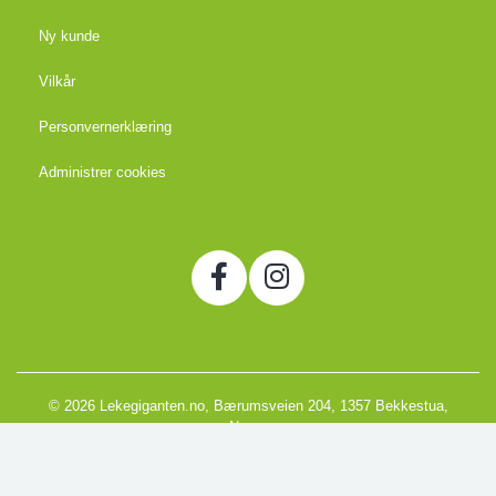
Ny kunde
Vilkår
Personvernerklæring
Administrer cookies
© 2026 Lekegiganten.no, Bærumsveien 204, 1357 Bekkestua,
Norge
Org. 988666866MVA
Powered by Proline