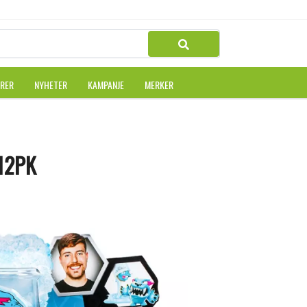
URER
NYHETER
KAMPANJE
MERKER
12PK