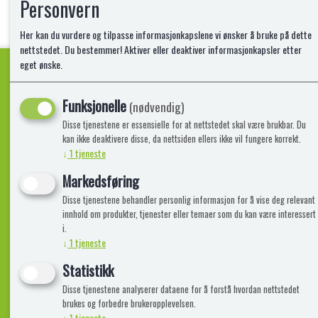
Personvern
Her kan du vurdere og tilpasse informasjonkapslene vi ønsker å bruke på dette
nettstedet. Du bestemmer! Aktiver eller deaktiver informasjonkapsler etter
eget ønske.
Funksjonelle
Kvalitetsprodukter!
(nødvendig)
Disse tjenestene er essensielle for at nettstedet skal være brukbar. Du
kan ikke deaktivere disse, da nettsiden ellers ikke vil fungere korrekt.
↓
1
tjeneste
Informasjon
Lekegigante
Markedsføring
Disse tjenestene behandler personlig informasjon for å vise deg relevant
Frakt, Retur og Reklamasjon
Kontakt oss
innhold om produkter, tjenester eller temaer som du kan være interessert
Om oss
i.
↓
1
tjeneste
Statistikk
Disse tjenestene analyserer dataene for å forstå hvordan nettstedet
brukes og forbedre brukeropplevelsen.
↓
1
tjeneste