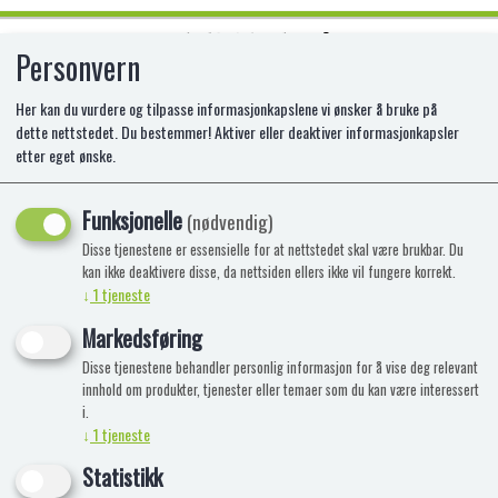
Personvern
0
Her kan du vurdere og tilpasse informasjonkapslene vi ønsker å bruke på
dette nettstedet. Du bestemmer! Aktiver eller deaktiver informasjonkapsler
etter eget ønske.
LEGO 30695 ASKEPOTTS
MINISLOTT MED HAGE
Funksjonelle
(nødvendig)
Disse tjenestene er essensielle for at nettstedet skal være brukbar. Du
LE- 30695
kan ikke deaktivere disse, da nettsiden ellers ikke vil fungere korrekt.
↓
1
tjeneste
Markedsføring
Disse tjenestene behandler personlig informasjon for å vise deg relevant
innhold om produkter, tjenester eller temaer som du kan være interessert
i.
↓
1
tjeneste
Statistikk