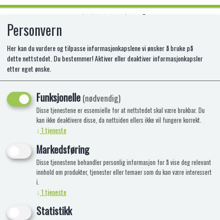
Personvern
0
Her kan du vurdere og tilpasse informasjonkapslene vi ønsker å bruke på
dette nettstedet. Du bestemmer! Aktiver eller deaktiver informasjonkapsler
etter eget ønske.
TECH DECK BONUS SK8 SHOP
Funksjonelle
MA-6028845
(nødvendig)
Disse tjenestene er essensielle for at nettstedet skal være brukbar. Du
kan ikke deaktivere disse, da nettsiden ellers ikke vil fungere korrekt.
↓
1
tjeneste
Markedsføring
Disse tjenestene behandler personlig informasjon for å vise deg relevant
innhold om produkter, tjenester eller temaer som du kan være interessert
i.
↓
1
tjeneste
Statistikk