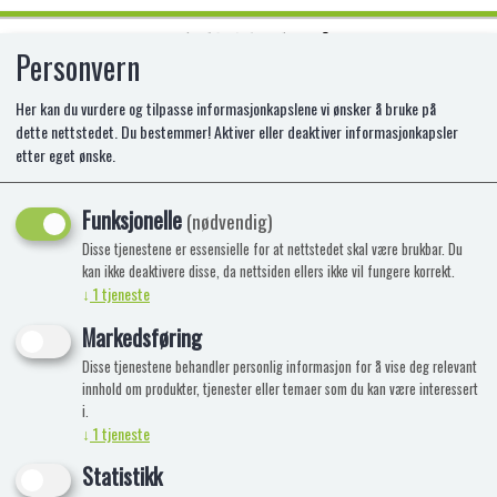
Personvern
0
Her kan du vurdere og tilpasse informasjonkapslene vi ønsker å bruke på
dette nettstedet. Du bestemmer! Aktiver eller deaktiver informasjonkapsler
etter eget ønske.
GUESS WHO (DK/NO)
Funksjonelle
EX-5857380
(nødvendig)
Disse tjenestene er essensielle for at nettstedet skal være brukbar. Du
kan ikke deaktivere disse, da nettsiden ellers ikke vil fungere korrekt.
↓
1
tjeneste
Markedsføring
Disse tjenestene behandler personlig informasjon for å vise deg relevant
innhold om produkter, tjenester eller temaer som du kan være interessert
i.
↓
1
tjeneste
Statistikk