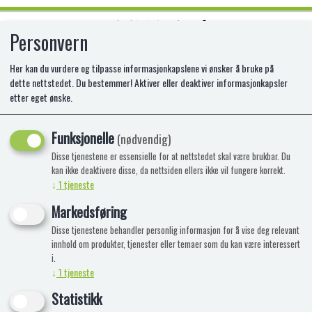
Personvern
0
Her kan du vurdere og tilpasse informasjonkapslene vi ønsker å bruke på
dette nettstedet. Du bestemmer! Aktiver eller deaktiver informasjonkapsler
etter eget ønske.
T-SHIRT TINKA TEDDY VERDENS
BESTE B
Funksjonelle
(nødvendig)
Disse tjenestene er essensielle for at nettstedet skal være brukbar. Du
kan ikke deaktivere disse, da nettsiden ellers ikke vil fungere korrekt.
↓
1
tjeneste
Markedsføring
Disse tjenestene behandler personlig informasjon for å vise deg relevant
innhold om produkter, tjenester eller temaer som du kan være interessert
i.
↓
1
tjeneste
Statistikk