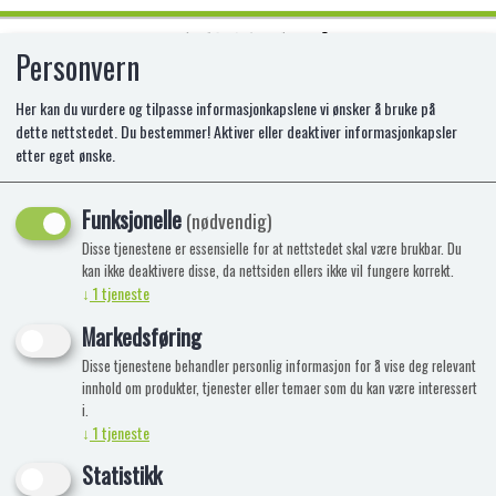
Personvern
0
Her kan du vurdere og tilpasse informasjonkapslene vi ønsker å bruke på
dette nettstedet. Du bestemmer! Aktiver eller deaktiver informasjonkapsler
etter eget ønske.
HEELYS CLASSIC X2
SORT/HVIT/BLÅ
Funksjonelle
(nødvendig)
Disse tjenestene er essensielle for at nettstedet skal være brukbar. Du
kan ikke deaktivere disse, da nettsiden ellers ikke vil fungere korrekt.
↓
1
tjeneste
Markedsføring
Disse tjenestene behandler personlig informasjon for å vise deg relevant
innhold om produkter, tjenester eller temaer som du kan være interessert
i.
↓
1
tjeneste
Statistikk