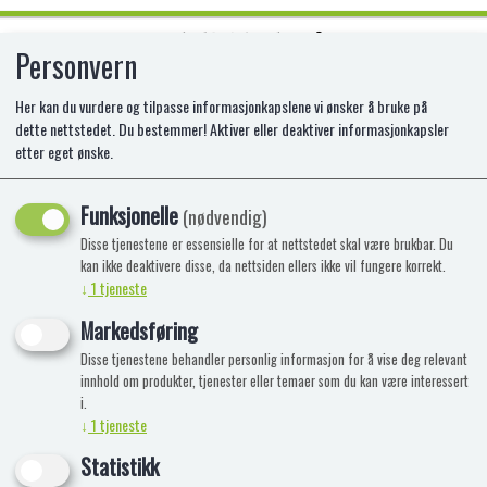
Personvern
0
Her kan du vurdere og tilpasse informasjonkapslene vi ønsker å bruke på
dette nettstedet. Du bestemmer! Aktiver eller deaktiver informasjonkapsler
etter eget ønske.
ADRENXL FIFA 365 20/21 BOOSTER
Funksjonelle
AS-PAN0844
(nødvendig)
Disse tjenestene er essensielle for at nettstedet skal være brukbar. Du
kan ikke deaktivere disse, da nettsiden ellers ikke vil fungere korrekt.
↓
1
tjeneste
Markedsføring
Disse tjenestene behandler personlig informasjon for å vise deg relevant
innhold om produkter, tjenester eller temaer som du kan være interessert
i.
↓
1
tjeneste
Statistikk