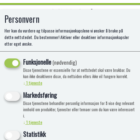
Personvern
0
Her kan du vurdere og tilpasse informasjonkapslene vi ønsker å bruke på
dette nettstedet. Du bestemmer! Aktiver eller deaktiver informasjonkapsler
etter eget ønske.
AERO DRINKING BOTTLE - GABBY'S
DOLLHOUSE
Funksjonelle
(nødvendig)
Disse tjenestene er essensielle for at nettstedet skal være brukbar. Du
SI-6600000042
kan ikke deaktivere disse, da nettsiden ellers ikke vil fungere korrekt.
↓
1
tjeneste
Markedsføring
Disse tjenestene behandler personlig informasjon for å vise deg relevant
innhold om produkter, tjenester eller temaer som du kan være interessert
i.
↓
1
tjeneste
Statistikk