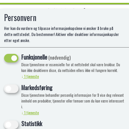
Personvern
0
Her kan du vurdere og tilpasse informasjonkapslene vi ønsker å bruke på
dette nettstedet. Du bestemmer! Aktiver eller deaktiver informasjonkapsler
etter eget ønske.
AKTIVITETSBOK DISNEY SMÅ OG
STORE HELTER
Funksjonelle
(nødvendig)
Disse tjenestene er essensielle for at nettstedet skal være brukbar. Du
EG-224279
kan ikke deaktivere disse, da nettsiden ellers ikke vil fungere korrekt.
↓
1
tjeneste
Markedsføring
Disse tjenestene behandler personlig informasjon for å vise deg relevant
innhold om produkter, tjenester eller temaer som du kan være interessert
i.
↓
1
tjeneste
Statistikk