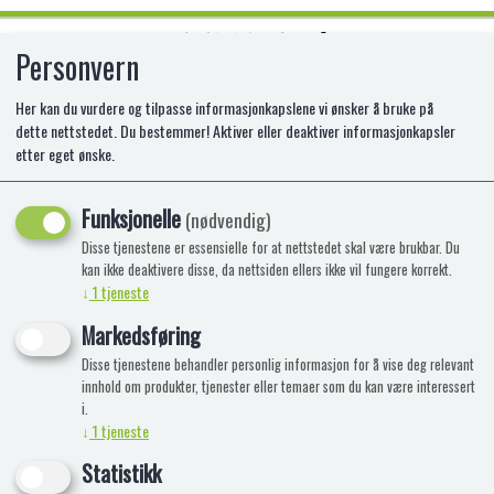
Personvern
0
Her kan du vurdere og tilpasse informasjonkapslene vi ønsker å bruke på
dette nettstedet. Du bestemmer! Aktiver eller deaktiver informasjonkapsler
etter eget ønske.
ALLOSAURUS BRØLER L
Funksjonelle
FH-88888
(nødvendig)
Disse tjenestene er essensielle for at nettstedet skal være brukbar. Du
kan ikke deaktivere disse, da nettsiden ellers ikke vil fungere korrekt.
↓
1
tjeneste
Markedsføring
Disse tjenestene behandler personlig informasjon for å vise deg relevant
innhold om produkter, tjenester eller temaer som du kan være interessert
i.
↓
1
tjeneste
Statistikk