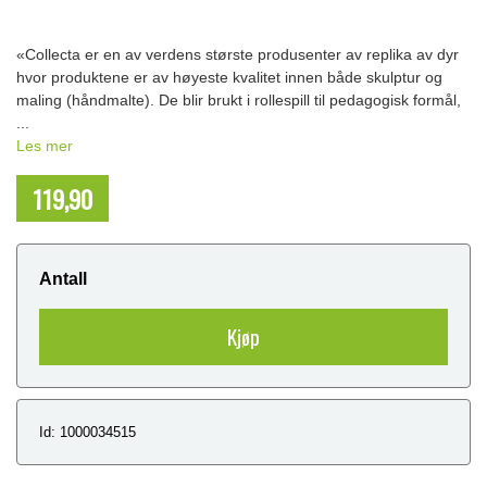
«Collecta er en av verdens største produsenter av replika av dyr
hvor produktene er av høyeste kvalitet innen både skulptur og
maling (håndmalte). De blir brukt i rollespill til pedagogisk formål,
...
Les mer
119,90
NOK
Antall
Kjøp
Id: 1000034515