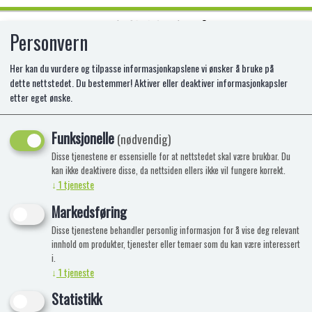
Personvern
0
Her kan du vurdere og tilpasse informasjonkapslene vi ønsker å bruke på
dette nettstedet. Du bestemmer! Aktiver eller deaktiver informasjonkapsler
etter eget ønske.
ANLILY GOD NATT SETT
Funksjonelle
NT-25003311
(nødvendig)
Disse tjenestene er essensielle for at nettstedet skal være brukbar. Du
kan ikke deaktivere disse, da nettsiden ellers ikke vil fungere korrekt.
↓
1
tjeneste
Markedsføring
Disse tjenestene behandler personlig informasjon for å vise deg relevant
innhold om produkter, tjenester eller temaer som du kan være interessert
i.
↓
1
tjeneste
Statistikk