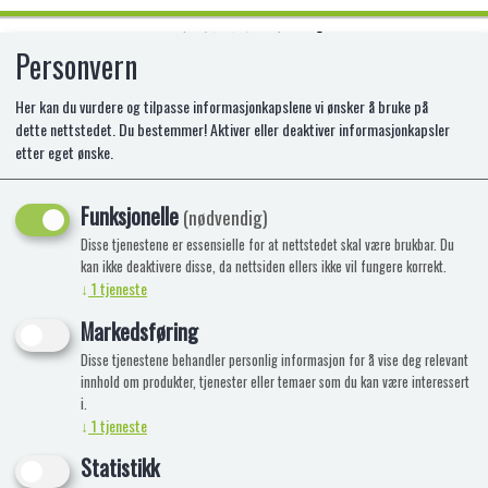
Personvern
0
Her kan du vurdere og tilpasse informasjonkapslene vi ønsker å bruke på
dette nettstedet. Du bestemmer! Aktiver eller deaktiver informasjonkapsler
etter eget ønske.
BABY BORN DELUXE TRENDY
PONCHO 43CM
Funksjonelle
(nødvendig)
Disse tjenestene er essensielle for at nettstedet skal være brukbar. Du
kan ikke deaktivere disse, da nettsiden ellers ikke vil fungere korrekt.
↓
1
tjeneste
Markedsføring
Disse tjenestene behandler personlig informasjon for å vise deg relevant
innhold om produkter, tjenester eller temaer som du kan være interessert
i.
↓
1
tjeneste
Statistikk