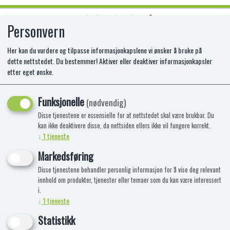
Personvern
0
Her kan du vurdere og tilpasse informasjonkapslene vi ønsker å bruke på
dette nettstedet. Du bestemmer! Aktiver eller deaktiver informasjonkapsler
etter eget ønske.
BATMAN RC LAUNCH & DEFEND
BATMOBILE
Funksjonelle
(nødvendig)
Disse tjenestene er essensielle for at nettstedet skal være brukbar. Du
MA-6055747
kan ikke deaktivere disse, da nettsiden ellers ikke vil fungere korrekt.
↓
1
tjeneste
Markedsføring
Disse tjenestene behandler personlig informasjon for å vise deg relevant
innhold om produkter, tjenester eller temaer som du kan være interessert
i.
↓
1
tjeneste
Statistikk