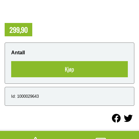
299,90
NOK
Antall
Kjøp
Id: 1000029643