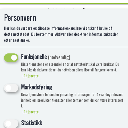
Personvern
0
Her kan du vurdere og tilpasse informasjonkapslene vi ønsker å bruke på
dette nettstedet. Du bestemmer! Aktiver eller deaktiver informasjonkapsler
etter eget ønske.
Bestway - DOUBLE SLIDE (4,88M)
Funksjonelle
(nødvendig)
Disse tjenestene er essensielle for at nettstedet skal være brukbar. Du
kan ikke deaktivere disse, da nettsiden ellers ikke vil fungere korrekt.
↓
1
tjeneste
Markedsføring
Disse tjenestene behandler personlig informasjon for å vise deg relevant
innhold om produkter, tjenester eller temaer som du kan være interessert
i.
↓
1
tjeneste
Statistikk