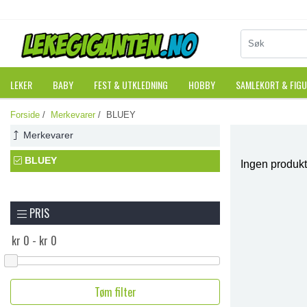
LEKER
BABY
FEST & UTKLEDNING
HOBBY
SAMLEKORT & FIG
Forside
/
Merkevarer
/ BLUEY
Merkevarer
BLUEY
Ingen produkt
PRIS
Tøm filter