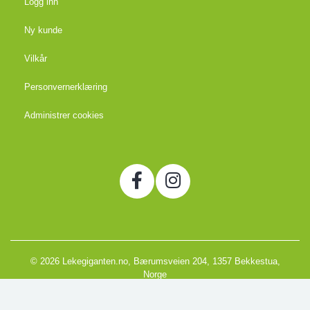
Logg inn
Ny kunde
Vilkår
Personvernerklæring
Administrer cookies
© 2026 Lekegiganten.no, Bærumsveien 204, 1357 Bekkestua,
Norge
Org. 988666866MVA
Powered by Proline