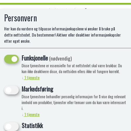
Personvern
0
Her kan du vurdere og tilpasse informasjonkapslene vi ønsker å bruke på
dette nettstedet. Du bestemmer! Aktiver eller deaktiver informasjonkapsler
etter eget ønske.
BRANNMANN SAM MEGAFON
Funksjonelle
SI-109258699038
(nødvendig)
Disse tjenestene er essensielle for at nettstedet skal være brukbar. Du
kan ikke deaktivere disse, da nettsiden ellers ikke vil fungere korrekt.
↓
1
tjeneste
Markedsføring
Disse tjenestene behandler personlig informasjon for å vise deg relevant
innhold om produkter, tjenester eller temaer som du kan være interessert
i.
↓
1
tjeneste
Statistikk