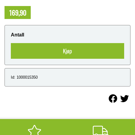
169,90
NOK
Antall
Kjøp
Id: 1000015350