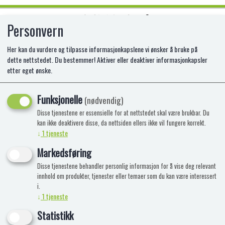
Personvern
0
Her kan du vurdere og tilpasse informasjonkapslene vi ønsker å bruke på
dette nettstedet. Du bestemmer! Aktiver eller deaktiver informasjonkapsler
etter eget ønske.
BRIO BROSKINNE STOR
Funksjonelle
BR-33351
(nødvendig)
Disse tjenestene er essensielle for at nettstedet skal være brukbar. Du
kan ikke deaktivere disse, da nettsiden ellers ikke vil fungere korrekt.
↓
1
tjeneste
Markedsføring
Disse tjenestene behandler personlig informasjon for å vise deg relevant
innhold om produkter, tjenester eller temaer som du kan være interessert
i.
↓
1
tjeneste
Statistikk