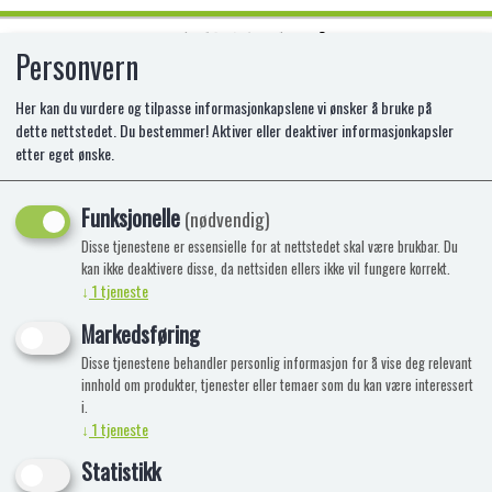
Personvern
0
Her kan du vurdere og tilpasse informasjonkapslene vi ønsker å bruke på
dette nettstedet. Du bestemmer! Aktiver eller deaktiver informasjonkapsler
etter eget ønske.
CANDY POPS LARGE CANDY FLOSS
WHEEL LOLLY
Funksjonelle
(nødvendig)
Disse tjenestene er essensielle for at nettstedet skal være brukbar. Du
kan ikke deaktivere disse, da nettsiden ellers ikke vil fungere korrekt.
↓
1
tjeneste
Markedsføring
Disse tjenestene behandler personlig informasjon for å vise deg relevant
innhold om produkter, tjenester eller temaer som du kan være interessert
i.
↓
1
tjeneste
Statistikk