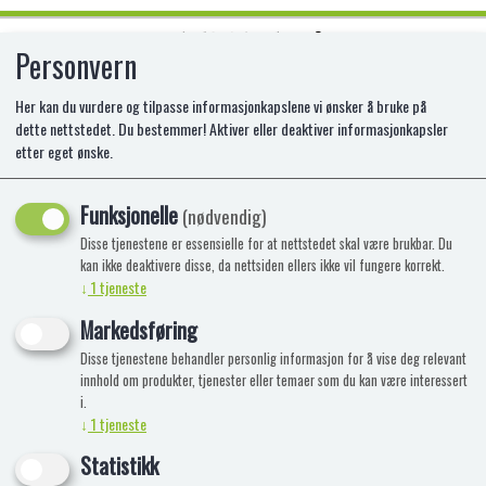
Personvern
0
Her kan du vurdere og tilpasse informasjonkapslene vi ønsker å bruke på
dette nettstedet. Du bestemmer! Aktiver eller deaktiver informasjonkapsler
etter eget ønske.
CAPTAIN AMERICA STEALTH SHIELD
Funksjonelle
EX-F1125
(nødvendig)
Disse tjenestene er essensielle for at nettstedet skal være brukbar. Du
kan ikke deaktivere disse, da nettsiden ellers ikke vil fungere korrekt.
↓
1
tjeneste
Markedsføring
Disse tjenestene behandler personlig informasjon for å vise deg relevant
innhold om produkter, tjenester eller temaer som du kan være interessert
i.
↓
1
tjeneste
Statistikk