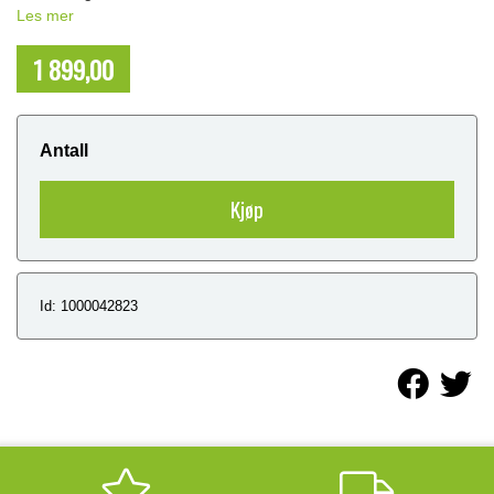
Les mer
1 899,00
NOK
Antall
Kjøp
Id: 1000042823