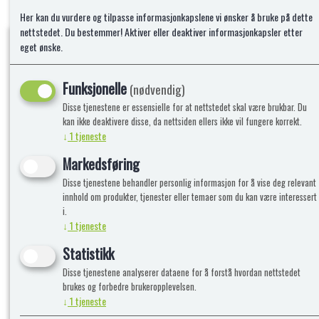
Her kan du vurdere og tilpasse informasjonkapslene vi ønsker å bruke på dette
nettstedet. Du bestemmer! Aktiver eller deaktiver informasjonkapsler etter
eget ønske.
Funksjonelle
Kvalitetsprodukter!
(nødvendig)
Disse tjenestene er essensielle for at nettstedet skal være brukbar. Du
kan ikke deaktivere disse, da nettsiden ellers ikke vil fungere korrekt.
↓
1
tjeneste
Informasjon
Lekegigant
Markedsføring
Disse tjenestene behandler personlig informasjon for å vise deg relevant
Frakt, Retur og Reklamasjon
Kontakt oss
innhold om produkter, tjenester eller temaer som du kan være interessert
Om oss
i.
↓
1
tjeneste
Statistikk
Disse tjenestene analyserer dataene for å forstå hvordan nettstedet
brukes og forbedre brukeropplevelsen.
↓
1
tjeneste