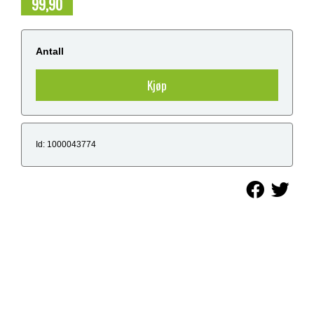
99,90
NOK
Antall
Kjøp
Id: 1000043774