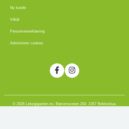
Ny kunde
Vilkår
Personvernerklæring
Administrer cookies
© 2026 Lekegiganten.no, Bærumsveien 204, 1357 Bekkestua,
Norge
Org. 988666866MVA
Powered by Proline