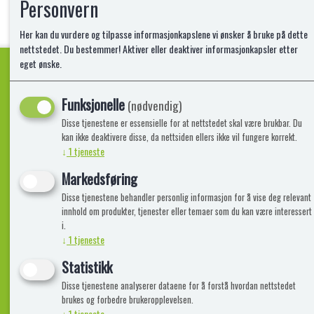
Personvern
Her kan du vurdere og tilpasse informasjonkapslene vi ønsker å bruke på dette
nettstedet. Du bestemmer! Aktiver eller deaktiver informasjonkapsler etter
eget ønske.
Funksjonelle
Kvalitetsprodukter!
(nødvendig)
Disse tjenestene er essensielle for at nettstedet skal være brukbar. Du
kan ikke deaktivere disse, da nettsiden ellers ikke vil fungere korrekt.
↓
1
tjeneste
Informasjon
Lekegigante
Markedsføring
Disse tjenestene behandler personlig informasjon for å vise deg relevant
Frakt, Retur og Reklamasjon
Kontakt oss
innhold om produkter, tjenester eller temaer som du kan være interessert
Om oss
i.
↓
1
tjeneste
Statistikk
Disse tjenestene analyserer dataene for å forstå hvordan nettstedet
brukes og forbedre brukeropplevelsen.
↓
1
tjeneste