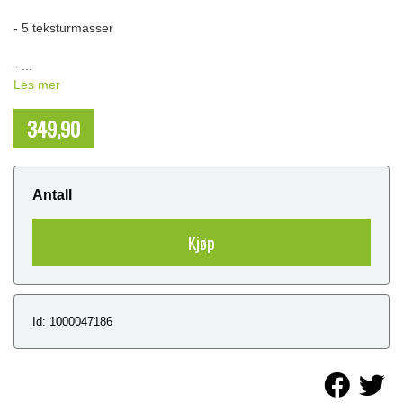
- 5 teksturmasser
- ...
Les mer
349,90
NOK
Antall
Kjøp
Id: 1000047186