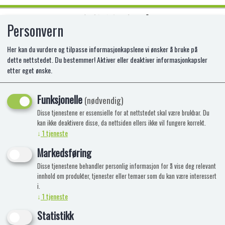
Personvern
0
Her kan du vurdere og tilpasse informasjonkapslene vi ønsker å bruke på
dette nettstedet. Du bestemmer! Aktiver eller deaktiver informasjonkapsler
etter eget ønske.
CRAZY SENSATIONS ASMR 5 PACK
Funksjonelle
(nødvendig)
Disse tjenestene er essensielle for at nettstedet skal være brukbar. Du
kan ikke deaktivere disse, da nettsiden ellers ikke vil fungere korrekt.
↓
1
tjeneste
Markedsføring
Disse tjenestene behandler personlig informasjon for å vise deg relevant
innhold om produkter, tjenester eller temaer som du kan være interessert
i.
↓
1
tjeneste
Statistikk