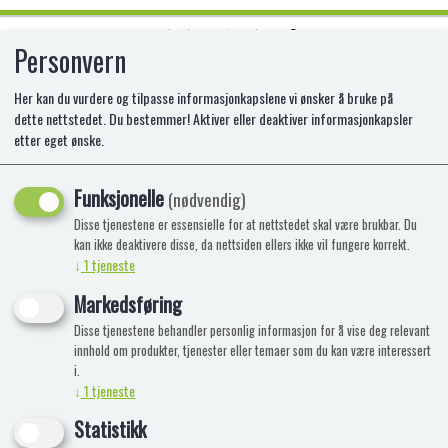
Personvern
0
Her kan du vurdere og tilpasse informasjonkapslene vi ønsker å bruke på
dette nettstedet. Du bestemmer! Aktiver eller deaktiver informasjonkapsler
etter eget ønske.
DINDON JU-C JELLY BITES BAG
320G
Funksjonelle
(nødvendig)
Disse tjenestene er essensielle for at nettstedet skal være brukbar. Du
kan ikke deaktivere disse, da nettsiden ellers ikke vil fungere korrekt.
↓
1
tjeneste
Markedsføring
Disse tjenestene behandler personlig informasjon for å vise deg relevant
innhold om produkter, tjenester eller temaer som du kan være interessert
i.
↓
1
tjeneste
Statistikk