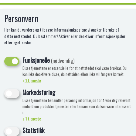
Personvern
0
Her kan du vurdere og tilpasse informasjonkapslene vi ønsker å bruke på
dette nettstedet. Du bestemmer! Aktiver eller deaktiver informasjonkapsler
etter eget ønske.
DISNEY MOANA 4 IN 1
Funksjonelle
(nødvendig)
Disse tjenestene er essensielle for at nettstedet skal være brukbar. Du
kan ikke deaktivere disse, da nettsiden ellers ikke vil fungere korrekt.
↓
1
tjeneste
Markedsføring
Disse tjenestene behandler personlig informasjon for å vise deg relevant
innhold om produkter, tjenester eller temaer som du kan være interessert
i.
↓
1
tjeneste
Statistikk