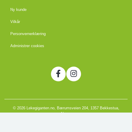
Ny kunde
Vilkår
Personvernerklæring
Administrer cookies
© 2026 Lekegiganten.no, Bærumsveien 204, 1357 Bekkestua,
Norge
Org. 988666866MVA
Powered by Proline