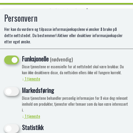
Personvern
0
Her kan du vurdere og tilpasse informasjonkapslene vi ønsker å bruke på
dette nettstedet. Du bestemmer! Aktiver eller deaktiver informasjonkapsler
etter eget ønske.
EH BABY PURE PRAMCHAIN
Funksjonelle
SI-100005705
(nødvendig)
Disse tjenestene er essensielle for at nettstedet skal være brukbar. Du
kan ikke deaktivere disse, da nettsiden ellers ikke vil fungere korrekt.
↓
1
tjeneste
Markedsføring
Disse tjenestene behandler personlig informasjon for å vise deg relevant
innhold om produkter, tjenester eller temaer som du kan være interessert
i.
↓
1
tjeneste
Statistikk