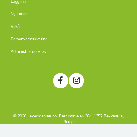
Logg inn
Ny kunde
Vilkår
Personvernerklæring
Administrer cookies
© 2026 Lekegiganten.no, Bærumsveien 204, 1357 Bekkestua,
Norge
Org. 988666866MVA
Powered by Proline