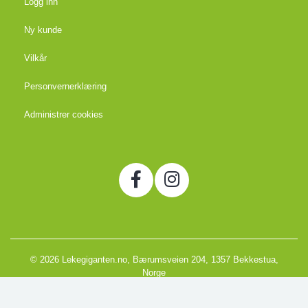
Logg inn
Ny kunde
Vilkår
Personvernerklæring
Administrer cookies
© 2026 Lekegiganten.no, Bærumsveien 204, 1357 Bekkestua,
Norge
Org. 988666866MVA
Powered by Proline