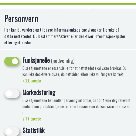
Personvern
0
Her kan du vurdere og tilpasse informasjonkapslene vi ønsker å bruke på
dette nettstedet. Du bestemmer! Aktiver eller deaktiver informasjonkapsler
etter eget ønske.
ELBIL - EVO FIREHJULING - SVART
6V
Funksjonelle
(nødvendig)
Disse tjenestene er essensielle for at nettstedet skal være brukbar. Du
AM-1437252
kan ikke deaktivere disse, da nettsiden ellers ikke vil fungere korrekt.
↓
1
tjeneste
Markedsføring
Disse tjenestene behandler personlig informasjon for å vise deg relevant
innhold om produkter, tjenester eller temaer som du kan være interessert
i.
↓
1
tjeneste
Statistikk