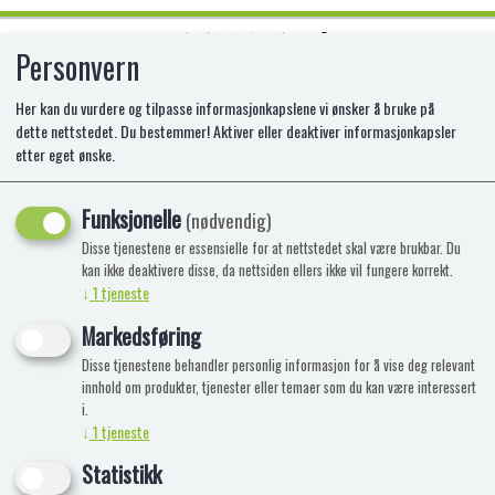
Personvern
0
Her kan du vurdere og tilpasse informasjonkapslene vi ønsker å bruke på
dette nettstedet. Du bestemmer! Aktiver eller deaktiver informasjonkapsler
etter eget ønske.
EUGY CHIPMUNK
Funksjonelle
TI-720-EG_041
(nødvendig)
Disse tjenestene er essensielle for at nettstedet skal være brukbar. Du
kan ikke deaktivere disse, da nettsiden ellers ikke vil fungere korrekt.
↓
1
tjeneste
Markedsføring
Disse tjenestene behandler personlig informasjon for å vise deg relevant
innhold om produkter, tjenester eller temaer som du kan være interessert
i.
↓
1
tjeneste
Statistikk