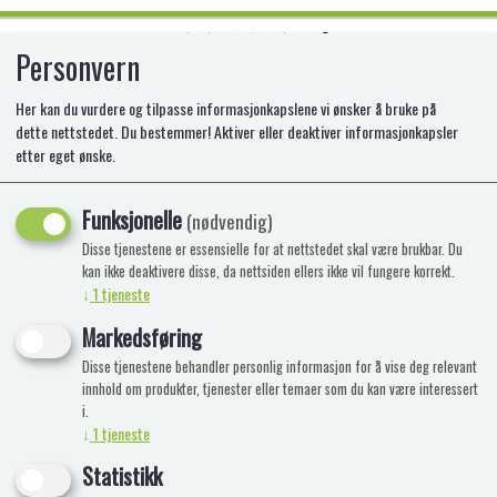
Personvern
0
Her kan du vurdere og tilpasse informasjonkapslene vi ønsker å bruke på
dette nettstedet. Du bestemmer! Aktiver eller deaktiver informasjonkapsler
etter eget ønske.
FAKE WINDOW DECORATION SCULL
&
Funksjonelle
(nødvendig)
Disse tjenestene er essensielle for at nettstedet skal være brukbar. Du
HI-96664
kan ikke deaktivere disse, da nettsiden ellers ikke vil fungere korrekt.
↓
1
tjeneste
Markedsføring
Disse tjenestene behandler personlig informasjon for å vise deg relevant
innhold om produkter, tjenester eller temaer som du kan være interessert
i.
↓
1
tjeneste
Statistikk