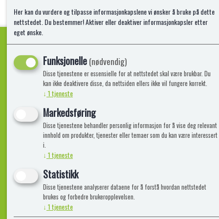
Her kan du vurdere og tilpasse informasjonkapslene vi ønsker å bruke på dette
nettstedet. Du bestemmer! Aktiver eller deaktiver informasjonkapsler etter
eget ønske.
Funksjonelle
(nødvendig)
Kvalitetsprodukter!
Disse tjenestene er essensielle for at nettstedet skal være brukbar. Du
kan ikke deaktivere disse, da nettsiden ellers ikke vil fungere korrekt.
↓
1
tjeneste
Informasjon
Lekegigante
Markedsføring
Disse tjenestene behandler personlig informasjon for å vise deg relevant
Frakt, Retur og Reklamasjon
Kontakt oss
innhold om produkter, tjenester eller temaer som du kan være interessert
Om oss
i.
↓
1
tjeneste
Statistikk
Disse tjenestene analyserer dataene for å forstå hvordan nettstedet
brukes og forbedre brukeropplevelsen.
↓
1
tjeneste