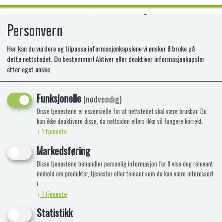
Personvern
0
Her kan du vurdere og tilpasse informasjonkapslene vi ønsker å bruke på
dette nettstedet. Du bestemmer! Aktiver eller deaktiver informasjonkapsler
etter eget ønske.
FANTA GRAPE CANS 355ML
Funksjonelle
GO-390-017
(nødvendig)
Disse tjenestene er essensielle for at nettstedet skal være brukbar. Du
kan ikke deaktivere disse, da nettsiden ellers ikke vil fungere korrekt.
↓
1
tjeneste
Markedsføring
Disse tjenestene behandler personlig informasjon for å vise deg relevant
innhold om produkter, tjenester eller temaer som du kan være interessert
i.
↓
1
tjeneste
Statistikk