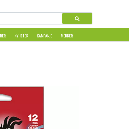
URER
NYHETER
KAMPANJE
MERKER