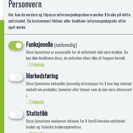
Personvern
Her kan du vurdere og tilpasse informasjonkapslene vi ønsker å bruke på dette
nettstedet. Du bestemmer! Aktiver eller deaktiver informasjonkapsler etter
eget ønske.
Funksjonelle
Kvalitetsprodukter!
(nødvendig)
Disse tjenestene er essensielle for at nettstedet skal være brukbar. Du
kan ikke deaktivere disse, da nettsiden ellers ikke vil fungere korrekt.
↓
1
tjeneste
Informasjon
Lekegigante
Markedsføring
Disse tjenestene behandler personlig informasjon for å vise deg relevant
Frakt, Retur og Reklamasjon
Kontakt oss
innhold om produkter, tjenester eller temaer som du kan være interessert
Om oss
i.
↓
1
tjeneste
Statistikk
Disse tjenestene analyserer dataene for å forstå hvordan nettstedet
brukes og forbedre brukeropplevelsen.
↓
1
tjeneste