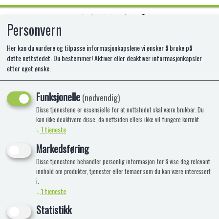
Personvern
0
Her kan du vurdere og tilpasse informasjonkapslene vi ønsker å bruke på
dette nettstedet. Du bestemmer! Aktiver eller deaktiver informasjonkapsler
etter eget ønske.
FOM REFILLS - SKUM REFILL
Funksjonelle
Fom Refill – Skum konsentrat 355 ml
(nødvendig)
Disse tjenestene er essensielle for at nettstedet skal være brukbar. Du
-50%
Kampanje
kan ikke deaktivere disse, da nettsiden ellers ikke vil fungere korrekt.
↓
1
tjeneste
Markedsføring
Disse tjenestene behandler personlig informasjon for å vise deg relevant
innhold om produkter, tjenester eller temaer som du kan være interessert
i.
↓
1
tjeneste
Statistikk