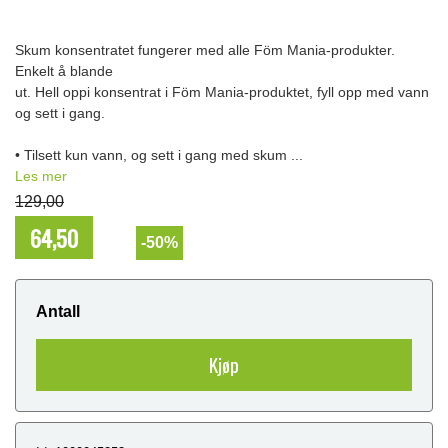
Skum konsentratet fungerer med alle Föm Mania-produkter.
Enkelt å blande
ut. Hell oppi konsentrat i Föm Mania-produktet, fyll opp med vann
og sett i gang.
• Tilsett kun vann, og sett i gang med skum ...
Les mer
129,00
64,50
NOK
-50%
Antall
Kjøp