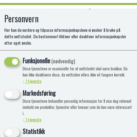
Personvern
0
Her kan du vurdere og tilpasse informasjonkapslene vi ønsker å bruke på
dette nettstedet. Du bestemmer! Aktiver eller deaktiver informasjonkapsler
etter eget ønske.
FROST SEKK MED SMYKKER OG
PYNT
Funksjonelle
(nødvendig)
Disse tjenestene er essensielle for at nettstedet skal være brukbar. Du
kan ikke deaktivere disse, da nettsiden ellers ikke vil fungere korrekt.
↓
1
tjeneste
Markedsføring
Disse tjenestene behandler personlig informasjon for å vise deg relevant
innhold om produkter, tjenester eller temaer som du kan være interessert
i.
↓
1
tjeneste
Statistikk