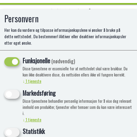
Personvern
0
Her kan du vurdere og tilpasse informasjonkapslene vi ønsker å bruke på
dette nettstedet. Du bestemmer! Aktiver eller deaktiver informasjonkapsler
etter eget ønske.
FRUIT GUSHERS SUPER SOUR
BERRY 120G
Funksjonelle
(nødvendig)
Disse tjenestene er essensielle for at nettstedet skal være brukbar. Du
kan ikke deaktivere disse, da nettsiden ellers ikke vil fungere korrekt.
↓
1
tjeneste
Markedsføring
Disse tjenestene behandler personlig informasjon for å vise deg relevant
innhold om produkter, tjenester eller temaer som du kan være interessert
i.
↓
1
tjeneste
Statistikk