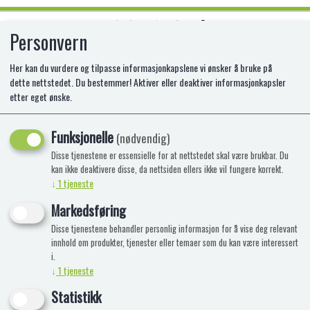
Personvern
0
Her kan du vurdere og tilpasse informasjonkapslene vi ønsker å bruke på
dette nettstedet. Du bestemmer! Aktiver eller deaktiver informasjonkapsler
etter eget ønske.
GEOMAG CLASSIC GREEN LINE 60
Funksjonelle
AM-272
(nødvendig)
Disse tjenestene er essensielle for at nettstedet skal være brukbar. Du
kan ikke deaktivere disse, da nettsiden ellers ikke vil fungere korrekt.
↓
1
tjeneste
Markedsføring
Disse tjenestene behandler personlig informasjon for å vise deg relevant
innhold om produkter, tjenester eller temaer som du kan være interessert
i.
↓
1
tjeneste
Statistikk