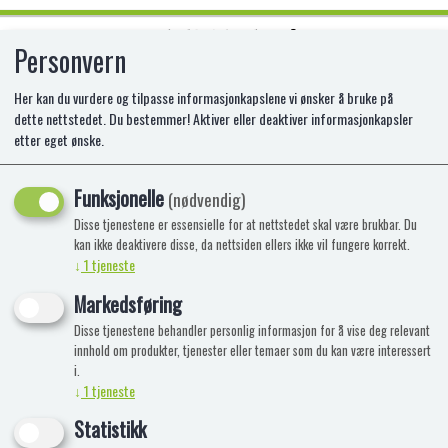
Personvern
0
Her kan du vurdere og tilpasse informasjonkapslene vi ønsker å bruke på
dette nettstedet. Du bestemmer! Aktiver eller deaktiver informasjonkapsler
etter eget ønske.
HÅRCLIPS ROSA SLØYFE 2 STK
TINKA BEAUTY
Funksjonelle
(nødvendig)
Disse tjenestene er essensielle for at nettstedet skal være brukbar. Du
PA-8-433026
kan ikke deaktivere disse, da nettsiden ellers ikke vil fungere korrekt.
↓
1
tjeneste
Markedsføring
Disse tjenestene behandler personlig informasjon for å vise deg relevant
innhold om produkter, tjenester eller temaer som du kan være interessert
i.
↓
1
tjeneste
Statistikk