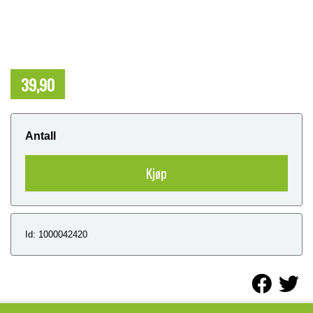
39,90
NOK
Antall
Kjøp
Id: 1000042420