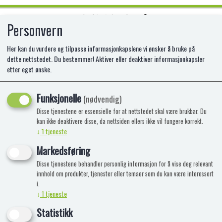
Personvern
0
Her kan du vurdere og tilpasse informasjonkapslene vi ønsker å bruke på
dette nettstedet. Du bestemmer! Aktiver eller deaktiver informasjonkapsler
etter eget ønske.
HÅRKLIPS SLØYFE M/PERLER 3 STK
TINKA BEA
Funksjonelle
(nødvendig)
Disse tjenestene er essensielle for at nettstedet skal være brukbar. Du
PA-8-433603
kan ikke deaktivere disse, da nettsiden ellers ikke vil fungere korrekt.
↓
1
tjeneste
Markedsføring
Disse tjenestene behandler personlig informasjon for å vise deg relevant
innhold om produkter, tjenester eller temaer som du kan være interessert
i.
↓
1
tjeneste
Statistikk