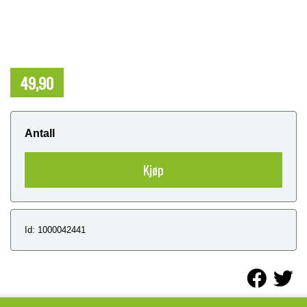
49,90
NOK
Antall
Kjøp
Id: 1000042441