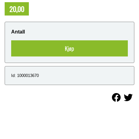
20,00
NOK
Antall
Kjøp
Id: 1000013670