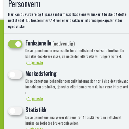
Personvern
Her kan du vurdere og tilpasse informasjonkapslene vi ønsker å bruke på dette
nettstedet. Du bestemmer! Aktiver eller deaktiver informasjonkapsler etter
eget ønske.
Funksjonelle
Kvalitetsprodukter!
(nødvendig)
Disse tjenestene er essensielle for at nettstedet skal være brukbar. Du
kan ikke deaktivere disse, da nettsiden ellers ikke vil fungere korrekt.
↓
1
tjeneste
Informasjon
Lekegigante
Markedsføring
Disse tjenestene behandler personlig informasjon for å vise deg relevant
Frakt, Retur og Reklamasjon
Kontakt oss
innhold om produkter, tjenester eller temaer som du kan være interessert
Om oss
i.
↓
1
tjeneste
Statistikk
Disse tjenestene analyserer dataene for å forstå hvordan nettstedet
brukes og forbedre brukeropplevelsen.
↓
1
tjeneste