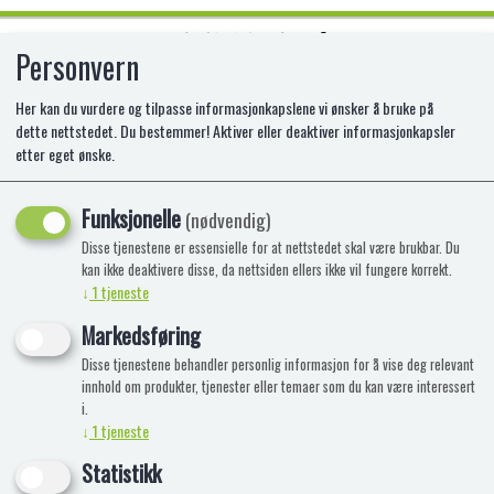
Personvern
0
Her kan du vurdere og tilpasse informasjonkapslene vi ønsker å bruke på
dette nettstedet. Du bestemmer! Aktiver eller deaktiver informasjonkapsler
etter eget ønske.
hansa CHIHUAHUA HUND 27 CM L.
(BLACK)
Funksjonelle
(nødvendig)
Disse tjenestene er essensielle for at nettstedet skal være brukbar. Du
HA-6367
kan ikke deaktivere disse, da nettsiden ellers ikke vil fungere korrekt.
↓
1
tjeneste
Markedsføring
Disse tjenestene behandler personlig informasjon for å vise deg relevant
innhold om produkter, tjenester eller temaer som du kan være interessert
i.
↓
1
tjeneste
Statistikk