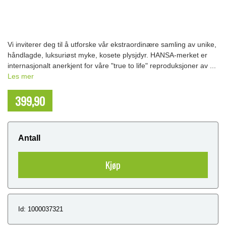
Vi inviterer deg til å utforske vår ekstraordinære samling av unike,
håndlagde, luksuriøst myke, kosete plysjdyr. HANSA-merket er
internasjonalt anerkjent for våre "true to life" reproduksjoner av ...
Les mer
399,90
NOK
Antall
Kjøp
Id: 1000037321