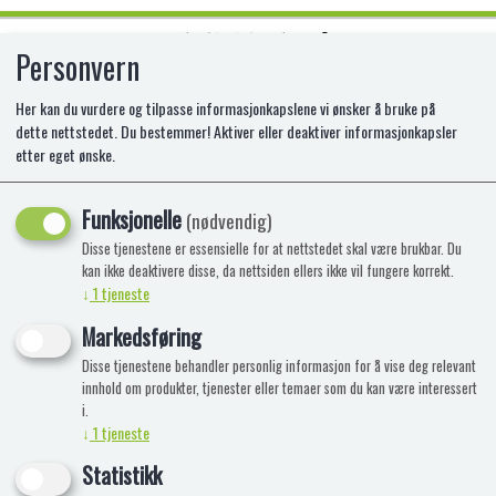
Personvern
0
Her kan du vurdere og tilpasse informasjonkapslene vi ønsker å bruke på
dette nettstedet. Du bestemmer! Aktiver eller deaktiver informasjonkapsler
etter eget ønske.
HANSA ELEFANT 48 CM.L
Funksjonelle
(nødvendig)
Disse tjenestene er essensielle for at nettstedet skal være brukbar. Du
kan ikke deaktivere disse, da nettsiden ellers ikke vil fungere korrekt.
↓
1
tjeneste
Markedsføring
Disse tjenestene behandler personlig informasjon for å vise deg relevant
innhold om produkter, tjenester eller temaer som du kan være interessert
i.
↓
1
tjeneste
Statistikk